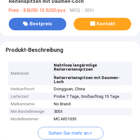
Reitenspitzen mit Daumen-Loch
Preis：8.8USD-10.3USD/pcs
MOQ：30St
Bestpreis
Kontakt
Produkt-Beschreibung
Nahtlose langärmlige
Reiterreitenspitzen
Markieren
,
Reiterreitenspitzen mit Daumen-
Loch
Herkunftsort
Dongguan, China
Lieferzeit
Probe 7 Tage, Großauftrag 15 Tage
Markenname
No Brand
Min Bestellmenge
30St
Modellnummer
MC-MS1035
Sehen Sie mehr an