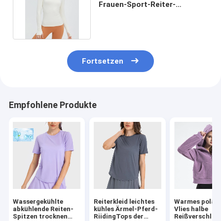
Frauen-Sport-Reiter-
Reitenspitzen mit Daumen-
Loch
Fortsetzen
Empfohlene Produkte
Wassergekühlte
Reiterkleid leichtes
Warmes polar
abkühlende Reiten-
kühles Ärmel-Pferd-
Vlies halbe
Spitzen trocknen
RiidingTops der
Reißverschlus