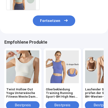
Kleidung läuft
Fortsetzen
Empfohlene Produkte
Twist Hollow Out
Oberbekleidung
Laufender Sc
Yoga Unterwäsche
Training Running
prüfen der Spo
Fitness Weste Damen
Sport-BH High Neck
BH-Westen-dü
abnehmbarer BH
Female Yoga Weste
Schultergurt-
mit Pad
Frauen
Bestpreis
Bestpreis
Bestprei