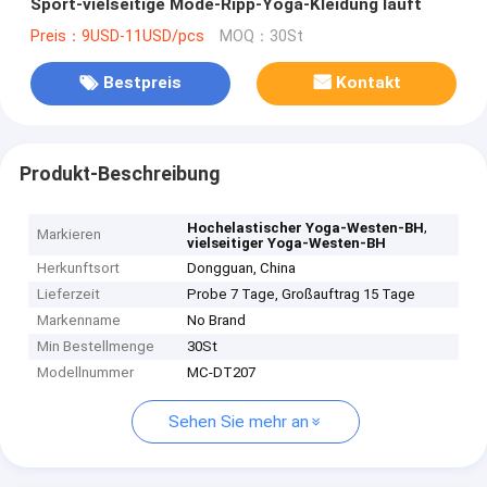
Sport-vielseitige Mode-Ripp-Yoga-Kleidung läuft
Preis：9USD-11USD/pcs
MOQ：30St
Bestpreis
Kontakt
Produkt-Beschreibung
,
Hochelastischer Yoga-Westen-BH
Markieren
vielseitiger Yoga-Westen-BH
Herkunftsort
Dongguan, China
Lieferzeit
Probe 7 Tage, Großauftrag 15 Tage
Markenname
No Brand
Min Bestellmenge
30St
Modellnummer
MC-DT207
Sehen Sie mehr an