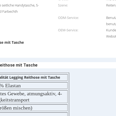
e seitliche Handytasche, 5-
Szene:
Reiten
nd Farbechth
ODM-Service:
Benutz
benutz
OEM-Service:
Kunden
Websit
se mit Tasche
Reithose mit Tasche
lität Legging Reithose mit Tasche
 % Elastan
tes Gewebe, atmungsaktiv, 4-
gkeitstransport
größen mischen)
)