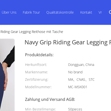
Über Uns
Fabrik Tour
Qualitätskontrolle
Kontakt
Vr
 Riding Gear Legging Reithose mit Tasche
Navy Grip Riding Gear Legging 
Produktdetails:
Herkunftsort:
Dongguan, China
Markenname:
No brand
Zertifizierung:
MA、CNAS、STC
Modellnummer:
MC-MSK001
Zahlung und Versand AGB:
Min Bestellmenge:
50pieces