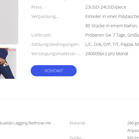
Preis:
23USD-24USD/piece
Verpackung
Einteiler in einer Polytas
Informationen:
80 Stücke in einem Karton
Lieferzeit:
Probieren Sie 7 Tage, Groß
Zahlungsbedingungen:
L/C, D/A, D/P, T/T, Paypal,
Versorgungsmaterial-
240000pcs pro Monat
Fähigkeit:
KONTAKT
ualität Legging Reithose mit
Material:
280 g/
Anpas
Größe:
XXS bi