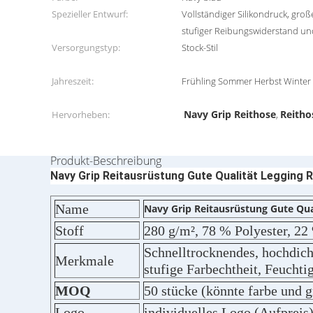
Spezieller Entwurf:
Vollständiger Silikondruck, groß
stufiger Reibungswiderstand u
Versorgungstyp:
Stock-Stil
Jahreszeit:
Frühling Sommer Herbst Winter
Navy Grip Reithose
Reitho
Hervorheben:
,
Produkt-Beschreibung
Navy Grip Reitausrüstung Gute Qualität Legging 
Name
Navy Grip Reitausrüstung Gute Qua
Stoff
280 g/m², 78 % Polyester, 22
Schnelltrocknendes, hochdich
Merkmale
stufige Farbechtheit, Feuchti
MOQ
50 stücke (könnte farbe und 
Logo
individuelles Logo (Aufpreis