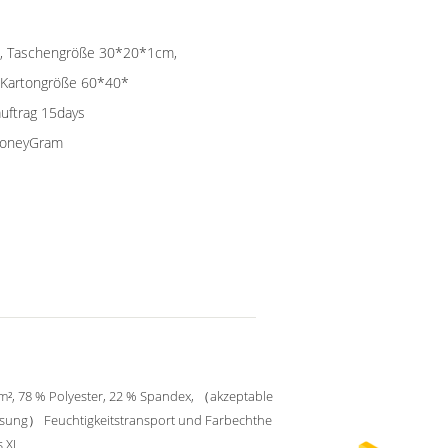
che, Taschengröße 30*20*1cm,
, Kartongröße 60*40*
auftrag 15days
 MoneyGram
m², 78 % Polyester, 22 % Spandex, （akzeptable
sung） Feuchtigkeitstransport und Farbechthe
s XL