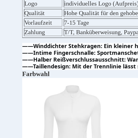
Logo
individuelles Logo (Aufpreis
Qualität
Hohe Qualität für den gehob
Vorlaufzeit
7-15 Tage
Zahlung
T/T, Banküberweisung, Paypa
——Winddichter Stehkragen: Ein kleiner 
——Intime Fingerschnalle: Sportmanschet
——Halber Reißverschlussausschnitt: Warm
——Taillendesign: Mit der Trennlinie lässt 
Farbwahl