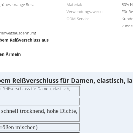
lgrünes, orange Rosa
Material:
80% N
Verwendungszweck:
Für Re
ODM-Service:
Kunde
kunde
, Vierwegsausdehnung
lbem Reißverschluss aus
gen Ärmeln
em Reißverschluss für Damen, elastisch, l
 Reißverschluss für Damen, elastisch,
 schnell trocknend, hohe Dichte,
größen mischen)