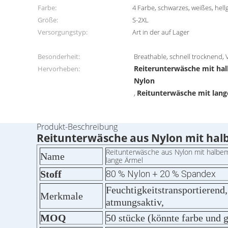
Farbe:
4 Farbe, schwarzes, weißes, hel
Größe:
S-2XL
Versorgungstyp:
Art in der auf Lager
Besonderheit:
Breathable, schnell trocknend
Reiterunterwäsche mit ha
Hervorheben:
Nylon
Reitunterwäsche mit lan
,
Produkt-Beschreibung
Reitunterwäsche aus Nylon mit halb
Reitunterwäsche aus Nylon mit halbem
Name
lange Ärmel
Stoff
80 % Nylon + 20 % Spandex
Feuchtigkeitstransportierend,
Merkmale
atmungsaktiv,
MOQ
50 stücke (könnte farbe und 