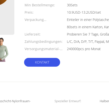
Min Bestellmenge:
30Sets
Preis:
10.9USD-13.2USD/set
Verpackung
Einteiler in einer Polytas
Informationen:
80sets in einem Karton, K
Lieferzeit:
Probieren Sie 7 Tage, Groß
Zahlungsbedingungen:
L/C, D/A, D/P, T/T, Paypal,
Versorgungsmaterial-
240000pcs pro Monat
Fähigkeit:
KONTAKT
sschicht-Nylonfrauen-
Spezieller Entwurf:
Halber