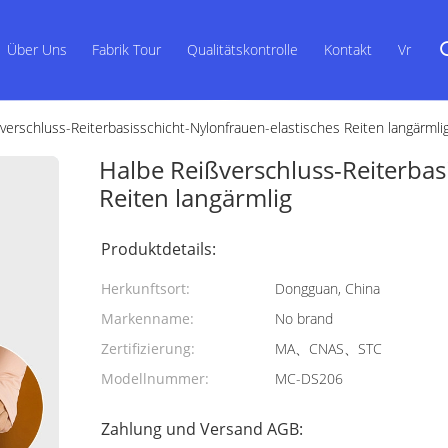
Über Uns
Fabrik Tour
Qualitätskontrolle
Kontakt
Vr
verschluss-Reiterbasisschicht-Nylonfrauen-elastisches Reiten langärmli
Halbe Reißverschluss-Reiterbas
Reiten langärmlig
Produktdetails:
Herkunftsort:
Dongguan, China
Markenname:
No brand
Zertifizierung:
MA、CNAS、STC
Modellnummer:
MC-DS206
Zahlung und Versand AGB: