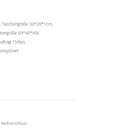
che, Taschengröße 30*20*1cm,
artongröße 60*40*40c
auftrag 15days
 MoneyGram
 Reißverschluss