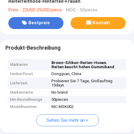
Reiterreithose-Hinterteil-Frauen
Preis：22USD-25USD/piece
MOQ：50pieces
Bestpreis
Kontakt
Produkt-Beschreibung
,
Brown-Silikon-Reiten-Hosen
Markieren
Reiten keucht hohes Gummiband
Herkunftsort
Dongguan, China
Probieren Sie 7 Tage, Großauftrag
Lieferzeit
15days
Markenname
No brand
Min Bestellmenge
50pieces
Modellnummer
MC-MSK002
Sehen Sie mehr an