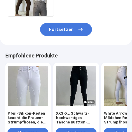
Reiterreithose-Hinterteil-
Frauen
Fortsetzen
Empfohlene Produkte
Pfeil-Silikon-Reiten
XXS-XL Schwarz-
White Arrow
keucht die Frauen-
hochwertiges
Mädchen Reit
Strumpfhosen, die
Tasche Buttton-
Strumpfhose K
mit Taschen Reiter
Pferdereiterreithinterteilfrauen
Reitsport mit
sind
Taschen