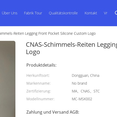
Über Uns
Fabrik Tour
Qualitätskontrolle
Kontakt
Vr
mmels-Reiten Legging Front Pocket Silicone Custom Logo
CNAS-Schimmels-Reiten Legging
Logo
Produktdetails:
Herkunftsort:
Dongguan, China
Markenname:
No brand
Zertifizierung:
MA、CNAS、STC
Modellnummer:
MC-MSK002
Zahlung und Versand AGB: