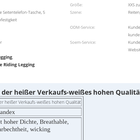
Größe:
XXS zu
e Seitentelefon-Tasche, 5
Szene:
Reiten
festigkeit
ODM-Service:
Kunde
kunde
er
Soem-Service:
Kunden
Websit
egging
,
e Riding Legging
e der heißer Verkaufs-weißes hohen Qualitä
der heißer Verkaufs-weißes hohen Qualität
andex
 hoher Dichte, Breathable,
arbechtheit, wicking