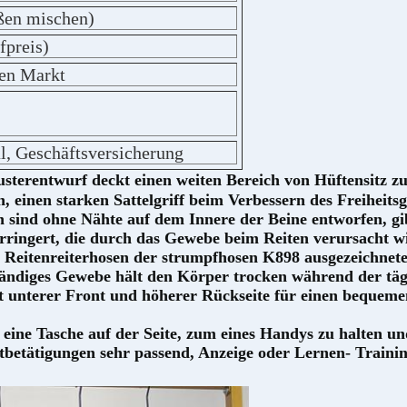
ßen mischen)
fpreis)
gen Markt
l, Geschäftsversicherung
usterentwurf deckt einen weiten Bereich von Hüftensitz z
, einen starken Sattelgriff beim Verbessern des Freiheits
 sind ohne Nähte auf dem Innere der Beine entworfen, gi
erringert, die durch das Gewebe beim Reiten verursacht w
eitenreiterhosen der strumpfhosen K898 ausgezeichnete 
tändiges Gewebe hält den Körper trocken während der tägl
unterer Front und höherer Rückseite für einen bequemen 
ine Tasche auf der Seite, zum eines Handys zu halten und
tbetätigungen sehr passend, Anzeige oder Lernen- Traini