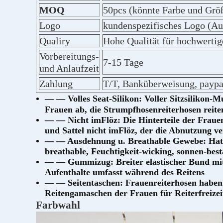
MOQ
50pcs (könnte Farbe und Grö
Logo
kundenspezifisches Logo (Au
Qualiry
Hohe Qualität für hochwerti
Vorbereitungs-
7-15 Tage
und Anlaufzeit
Zahlung
T/T, Banküberweisung, paypa
— — Volles Seat-Silikon: Voller Sitzsilikon-M
Frauen ab, die Strumpfhosenreiterhosen reiten
— — Nicht imFlöz: Die Hinterteile der Frauen
und Sattel nicht imFlöz, der die Abnutzung v
— — Ausdehnung u. Breathable Gewebe: Hat R
breathable, Feuchtigkeit-wicking, sonnen-bes
— — Gummizug: Breiter elastischer Bund mit 
Aufenthalte umfasst während des Reitens
— — Seitentaschen: Frauenreiterhosen haben e
Reitengamaschen der Frauen für Reiterfreizei
Farbwahl