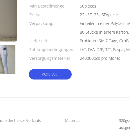
Min Bestellmenge:
50pieces
Preis:
22USD-25USD/piece
Verpackung
Einteiler in einer Polytas
Informationen:
80 Stücke in einem Karton
Lieferzeit:
Probieren Sie 7 Tage, Groß
Zahlungsbedingungen:
L/C, D/A, D/P, T/T, Paypal,
Versorgungsmaterial-
240000pcs pro Monat
Fähigkeit:
KONTAKT
cone der heißer Verkaufs-
Material:
320gs
ausger