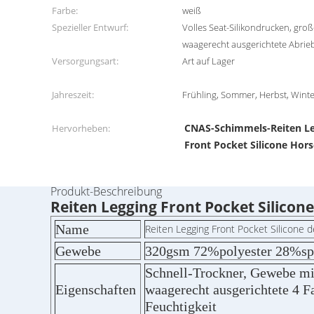
Farbe:
weiß
Spezieller Entwurf:
Volles Seat-Silikondrucken, groß
waagerecht ausgerichtete Abrieb
Versorgungsart:
Art auf Lager
Jahreszeit:
Frühling, Sommer, Herbst, Wint
CNAS-Schimmels-Reiten L
Hervorheben:
Front Pocket Silicone Hors
Produkt-Beschreibung
Reiten Legging Front Pocket Silicon
Name
Reiten Legging Front Pocket Silicone 
Gewebe
320gsm 72%polyester 28%sp
Schnell-Trockner, Gewebe mit
Eigenschaften
waagerecht ausgerichtete 4 F
Feuchtigkeit