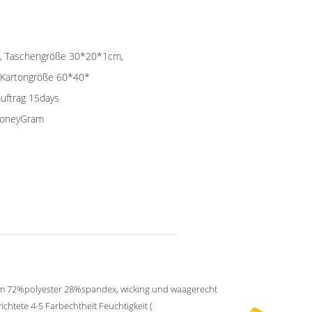
che, Taschengröße 30*20*1cm,
, Kartongröße 60*40*
auftrag 15days
 MoneyGram
m 72%polyester 28%spandex, wicking und waagerecht
ichtete 4-5 Farbechtheit Feuchtigkeit (