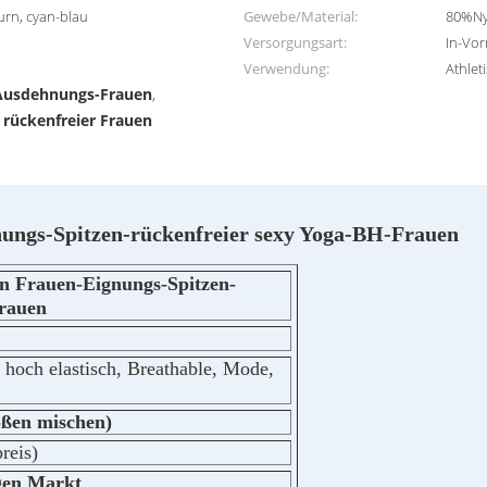
urn, cyan-blau
Gewebe/Material:
80%Ny
Versorgungsart:
In-Vor
Verwendung:
Athlet
 Ausdehnungs-Frauen
,
 rückenfreier Frauen
nungs-Spitzen-rückenfreier sexy Yoga-BH-Frauen
en Frauen-Eignungs-Spitzen-
Frauen
, hoch elastisch, Breathable, Mode,
ößen mischen)
reis)
gen Markt