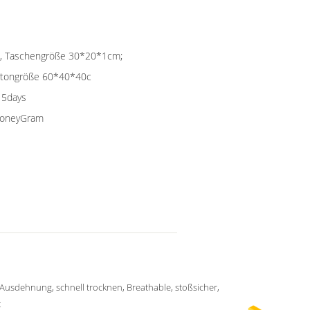
che, Taschengröße 30*20*1cm;
artongröße 60*40*40c
15days
 MoneyGram
 Ausdehnung, schnell trocknen, Breathable, stoßsicher,
t