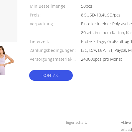
Min Bestellmenge:
50pcs
Preis:
8.5USD-10.4USD/pcs
Verpackung
Einteiler in einer Polytas
Informationen:
80sets in einem Karton, K
Lieferzeit:
Probe 7 Tage, Großauftrag 
Zahlungsbedingungen:
L/C, D/A, D/P, T/T, Paypal,
Versorgungsmaterial-
240000pcs pro Monat
Fähigkeit:
KONTAKT
Eigenschaft:
Aktive
erfass