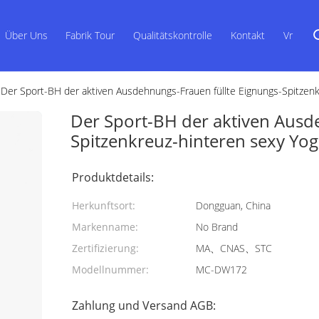
Über Uns
Fabrik Tour
Qualitätskontrolle
Kontakt
Vr
Der Sport-BH der aktiven Ausdehnungs-Frauen füllte Eignungs-Spitzen
Der Sport-BH der aktiven Ausd
Spitzenkreuz-hinteren sexy Yo
Produktdetails:
Herkunftsort:
Dongguan, China
Markenname:
No Brand
Zertifizierung:
MA、CNAS、STC
Modellnummer:
MC-DW172
Zahlung und Versand AGB: