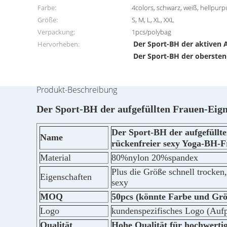
Farbe:
4colors, schwarz, weiß, hellpurp
Größe:
S, M, L, XL, XXL
Verpackung:
1pcs/polybag
Der Sport-BH der aktiven
Hervorheben:
Der Sport-BH der obersten
Produkt-Beschreibung
Der Sport-BH der aufgefüllten Frauen-Eig
Der Sport-BH der aufgefüllt
Name
rückenfreier sexy Yoga-BH-
Material
80%nylon 20%spandex
Plus die Größe schnell trocken
Eigenschaften
sexy
MOQ
50pcs (könnte Farbe und Gr
Logo
kundenspezifisches Logo (Aufp
Qualität
Hohe Qualität für hochwerti