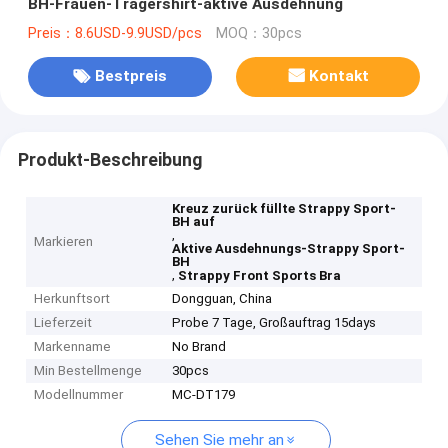
BH-Frauen-Trägershirt-aktive Ausdehnung
Preis：8.6USD-9.9USD/pcs
MOQ：30pcs
Bestpreis
Kontakt
Produkt-Beschreibung
Kreuz zurück füllte Strappy Sport-
BH auf
,
Markieren
Aktive Ausdehnungs-Strappy Sport-
BH
,
Strappy Front Sports Bra
Herkunftsort
Dongguan, China
Lieferzeit
Probe 7 Tage, Großauftrag 15days
Markenname
No Brand
Min Bestellmenge
30pcs
Modellnummer
MC-DT179
Sehen Sie mehr an