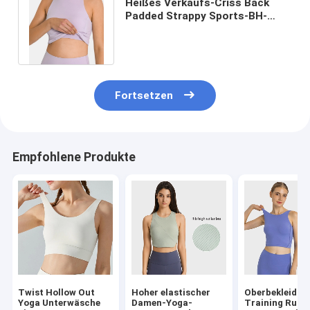
Heißes Verkaufs-Criss Back
Padded Strappy Sports-BH-
Frauen-Trägershirt-aktive
Ausdehnung
Fortsetzen
Empfohlene Produkte
Twist Hollow Out
Hoher elastischer
Oberbekleidun
Yoga Unterwäsche
Damen-Yoga-
Training Runn