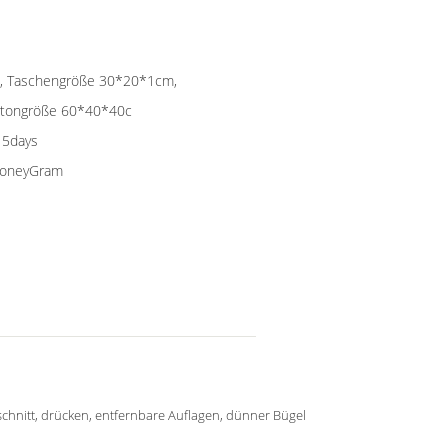
che, Taschengröße 30*20*1cm,
artongröße 60*40*40c
15days
 MoneyGram
chnitt, drücken, entfernbare Auflagen, dünner Bügel