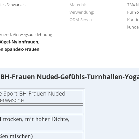
otes Schwarzes
Material:
73% N
Verwendung:
Für Yo
ODM-Service:
Kunde
kunde
ocknend, Vierwegsausdehnung
Bügel-Nylonfrauen
,
en Spandex-Frauen
BH-Frauen Nuded-Gefühls-Turnhallen-Yog
 Sport-BH-Frauen Nuded-
terwäsche
l trocken, mit hoher Dichte,
ßen mischen)