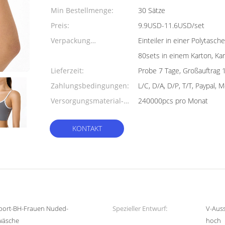
Min Bestellmenge:
30 Sätze
Preis:
9.9USD-11.6USD/set
Verpackung
Einteiler in einer Polytas
Informationen:
80sets in einem Karton, K
Lieferzeit:
Probe 7 Tage, Großauftrag 
Zahlungsbedingungen:
L/C, D/A, D/P, T/T, Paypal,
Versorgungsmaterial-
240000pcs pro Monat
Fähigkeit:
KONTAKT
port-BH-Frauen Nuded-
Spezieller Entwurf:
V-Auss
wäsche
hoch