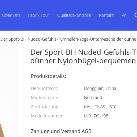
Über Uns
Fabrik Tour
Qualitätskontrolle
Kontakt
Vr
Der Sport-BH Nuded-Gefühls-Turnhallen-Yoga-Unterwäsche der dünn
Der Sport-BH Nuded-Gefühls-T
dünner Nylonbügel-bequemen
Produktdetails:
Herkunftsort:
Dongguan, China
Markenname:
No brand
Zertifizierung:
MA、CNAS、STC
Modellnummer:
LUX, DS-198
Zahlung und Versand AGB: