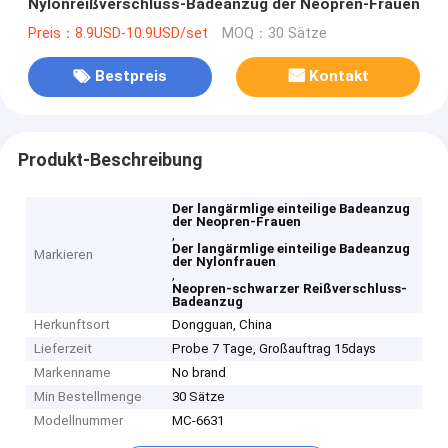
Nylonreißverschluss-Badeanzug der Neopren-Frauen
Preis：8.9USD-10.9USD/set
MOQ：30 Sätze
Bestpreis
Kontakt
Produkt-Beschreibung
Der langärmlige einteilige Badeanzug
der Neopren-Frauen
,
Der langärmlige einteilige Badeanzug
Markieren
der Nylonfrauen
,
Neopren-schwarzer Reißverschluss-
Badeanzug
Herkunftsort
Dongguan, China
Lieferzeit
Probe 7 Tage, Großauftrag 15days
Markenname
No brand
Min Bestellmenge
30 Sätze
Modellnummer
MC-6631