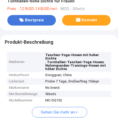
Turnhallen-hohe Dichte für Frauen
Preis：12.9USD-14.8USD/set
MOQ：50sets
Bestpreis
Kontakt
Produkt-Beschreibung
Taschen-Yoga-Hosen mit hoher
Dichte
Markieren
,
,
Turnhallen-Taschen-Yoga-Hosen
Nylonspandex-Trainings-Hosen mit
hoher Dichte
Herkunftsort
Dongguan, China
Lieferzeit
Probe 7 Tage, Großauftrag 15days
Markenname
No brand
Min Bestellmenge
50sets
Modellnummer
MC-DQ152
Sehen Sie mehr an